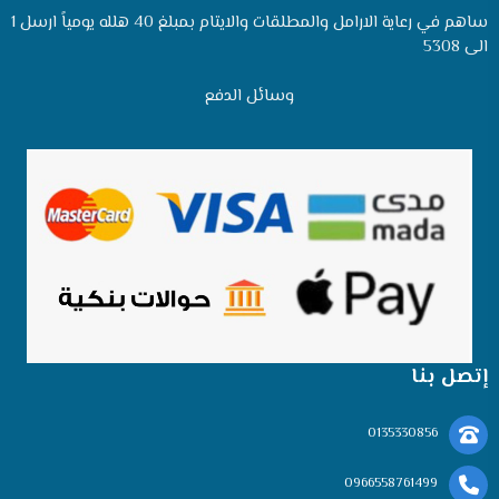
ساهم في رعاية الارامل والمطلقات والايتام بمبلغ 40 هلله يومياً ارسل 1
الى 5308
وسائل الدفع
إتصل بنا
0135330856
0966558761499