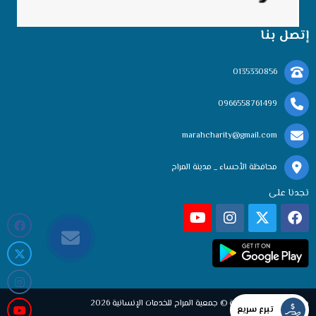
إتصل بنا
0135330856
0966558761499
marahcharity@gmail.com
محافظة الأحساء _ مدينة المراح
تجدنا على
جميع الحقوق محفوظة © جمعية المراح للخدمات الإنسانية 2026
تبرع سريع